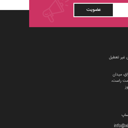
عضویت
 غیر تعطیل
اق، میدان
 سمت راست،
ز
info@x