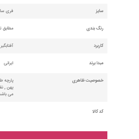
سایز
فری سای
رنگ بندی
مطابق ت
کاربرد
آفتابگیر 
مبدا برند
ایرانی
خصوصیت ظاهری
پارچه طر
پهن , ن
می باشد
کد کالا