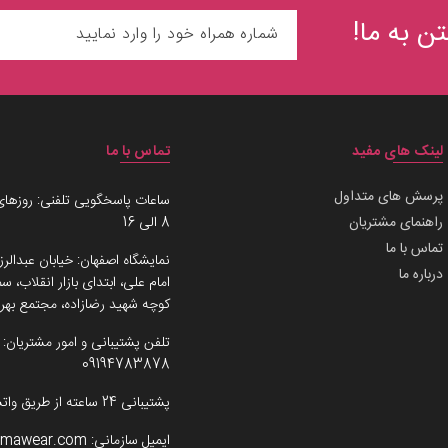
ن به ما!
لینک های مفید
تماس با ما
پرسش های متداول
ساعات پاسخگویی تلفنی: روزهای
راهنمای مشتریان
8 الی 16
تماس با ما
نمایشگاه اصفهان: خیابان عبدالرز
درباره ما
امام علی، ابتدای بازار انقلاب،
کوچه شهید رضازاده، مجتمع بهرو
تلفن پشتیبانی و امور مشتریان:
09194783878
پشتیبانی 24 ساعته از طریق واتساپ
ایمیل سازمانی:
imawear.com