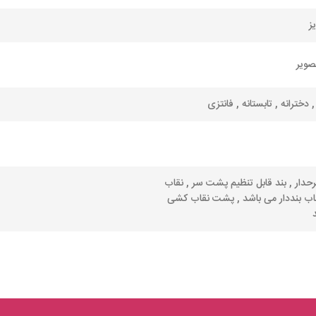
ز
صویر
, دخترانه , تابستانه , فانتزی
حدار , بند قابل تنظیم پشت سر , نقاب
قاب بنددار می باشد , پشت نقاب کشی