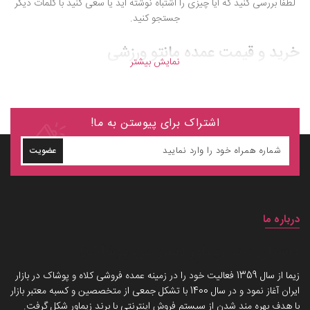
لطفا بررسی کنید که آیا چیزی را اشتباه نوشته اید یا سعی کنید با کلمات دیگر
جستجو کنید.
خرید و قیمت عمده مانتو ورزشی
نمایش بیشتر
اشتراک برای پیوستن به ما!
عضویت
درباره ما
داستان برند زیماوِر (سرزمین پوشاک)
زیما از سال 1359 فعالیت خود را در زمینه عمده فروشی کلاه و پوشاک در بازار
ایران آغاز نمود و در سال 1400 با تشکل جمعی از متخصصین و کسبه معتبر بازار
با هدف بهره مند شدن از سیستم فروش اینترنتی با برند زیماوِر شکل گرفت.