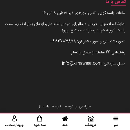
تماس با ما
ساعات پاسخگویی تلفنی: روزهای غیر تعطیل 8 الی 16
نمایشگاه اصفهان: خیابان عبدالرزاق، میدان امام علی، ابتدای بازار انقلاب، سمت
راست، کوچه شهید رضازاده، مجتمع بهروز
تلفن پشتیبانی و امور مشتریان:
09194783878
پشتیبانی 24 ساعته از طریق واتساپ
ایمیل سازمانی:
info@ximawear.com
طراحی و توسعه توسط
رایساز
منو
فروشگاه
خانه
سبد خرید
ورود / ثبت نام